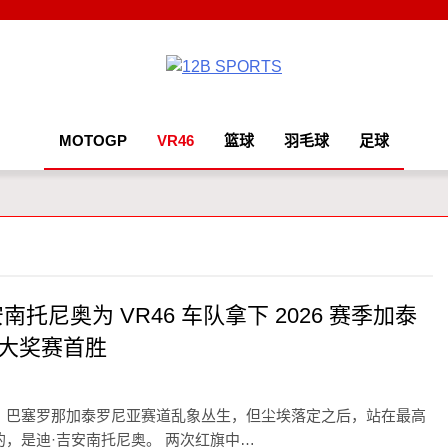
12B SPORTS
MOTOGP
VR46
篮球
羽毛球
足球
南托尼奥为 VR46 车队拿下 2026 赛季加泰
大奖赛首胜
，巴塞罗那加泰罗尼亚赛道乱象丛生，但尘埃落定之后，站在最高
的，是迪·吉安南托尼奥。 两次红旗中…