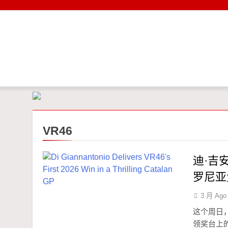
Skip
to
content
VR46
迪·吉安
罗尼亚
3 月 Ago
这个周日
领奖台上