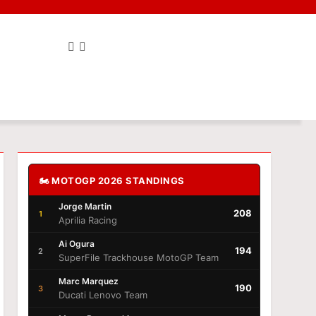
🏍️ MOTOGP 2026 STANDINGS
Jorge Martin
208
1
Aprilia Racing
Ai Ogura
194
2
SuperFile Trackhouse MotoGP Team
Marc Marquez
190
3
Ducati Lenovo Team