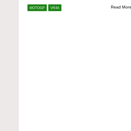
Read Mor
MOTOGP
VR46