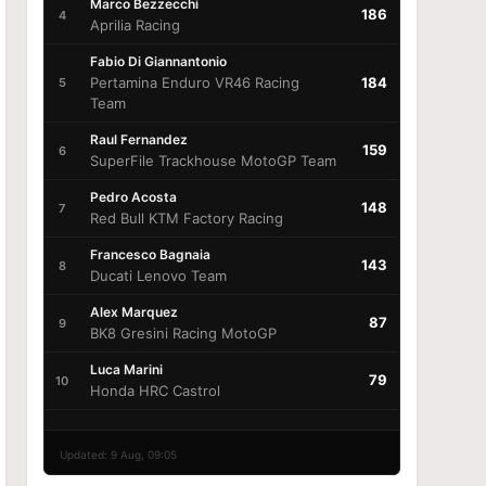
Marco Bezzecchi
186
4
Aprilia Racing
Fabio Di Giannantonio
Pertamina Enduro VR46 Racing
184
5
Team
Raul Fernandez
159
6
SuperFile Trackhouse MotoGP Team
Pedro Acosta
148
7
Red Bull KTM Factory Racing
Francesco Bagnaia
143
8
Ducati Lenovo Team
Alex Marquez
87
9
BK8 Gresini Racing MotoGP
Luca Marini
79
10
Honda HRC Castrol
Updated: 9 Aug, 09:05