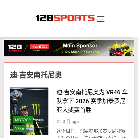
Skip
to
content
12B SPORTS
迪·吉安南托尼奥
迪·吉安南托尼奥为 VR46 车
队拿下 2026 赛季加泰罗尼
亚大奖赛首胜
MOTOGP
3 月 ago
VR46
这个周日，巴塞罗那加泰罗尼亚赛