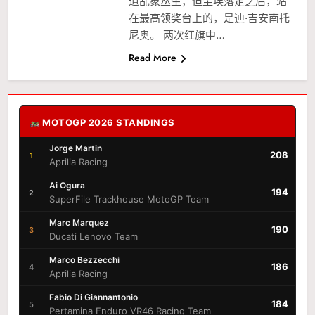
道乱象丛生，但尘埃落定之后，站
在最高领奖台上的，是迪·吉安南托
尼奥。 两次红旗中…
Read More
MOTOGP 2026 STANDINGS
Jorge Martin
208
1
Aprilia Racing
Ai Ogura
194
2
SuperFile Trackhouse MotoGP Team
Marc Marquez
190
3
Ducati Lenovo Team
Marco Bezzecchi
186
4
Aprilia Racing
Fabio Di Giannantonio
184
5
Pertamina Enduro VR46 Racing Team