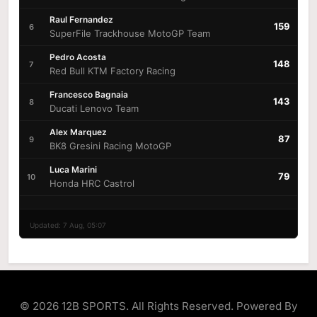
Raul Fernandez
159
6
SuperFile Trackhouse MotoGP Team
Pedro Acosta
148
7
Red Bull KTM Factory Racing
Francesco Bagnaia
143
8
Ducati Lenovo Team
Alex Marquez
87
9
BK8 Gresini Racing MotoGP
Luca Marini
79
10
Honda HRC Castrol
Updated: 7 Aug, 05:07
© 2026 12B SPORTS. All Rights Reserved. Powered By